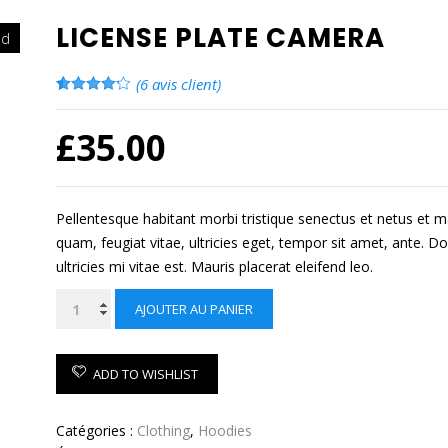
LICENSE PLATE CAMERA
ed
(
6
avis client)
Noté
6
4.17
sur 5
£
35.00
basé
sur
notations
client
Pellentesque habitant morbi tristique senectus et netus et 
quam, feugiat vitae, ultricies eget, tempor sit amet, ante.
ultricies mi vitae est. Mauris placerat eleifend leo.
quantité
AJOUTER AU PANIER
de
License
Plate
ADD TO WISHLIST
Camera
Catégories :
Clothing
,
Hoodies