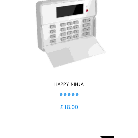
HAPPY NINJA
Note
5.00
£
18.00
sur 5