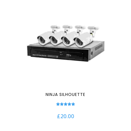
NINJA SILHOUETTE
Note
5.00
£
20.00
sur 5