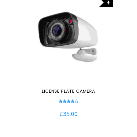
LICENSE PLATE CAMERA
Note
4.17
£
35.00
sur 5