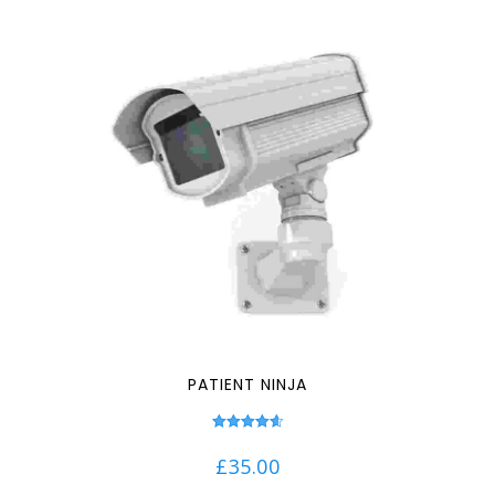
PATIENT NINJA
Note
4.67
£
35.00
sur 5