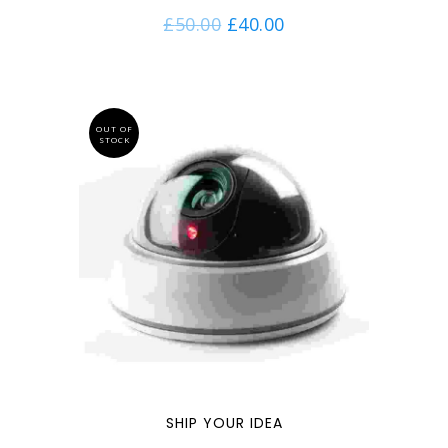
Note
4.33
£
50.00
£
40.00
sur 5
OUT OF
STOCK
SHIP YOUR IDEA