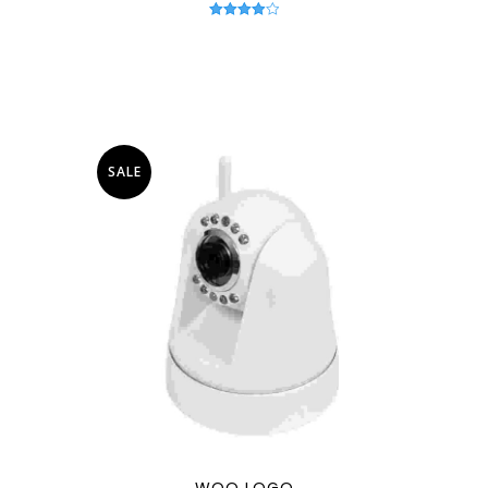
Note
4.00
sur 5
SALE