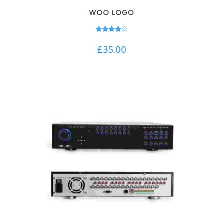
WOO LOGO
Note
4.00
£
35.00
sur 5