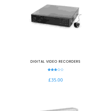
DIGITAL VIDEO RECORDERS
Note
3.00
£
35.00
sur 5