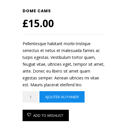
DOME CAMS
£
15.00
Pellentesque habitant morbi tristique
senectus et netus et malesuada fames ac
turpis egestas. Vestibulum tortor quam,
feugiat vitae, ultricies eget, tempor sit amet,
ante. Donec eu libero sit amet quam
egestas semper. Aenean ultricies mi vitae
est. Mauris placerat eleifend leo.
quantité
AJOUTER AU PANIER
de
Dome
Cams
ADD TO WISHLIST